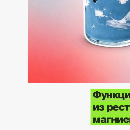
Функци
из рес
магние