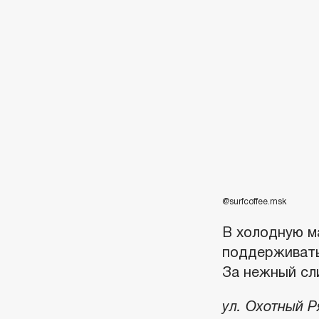
@surfcoffee.msk
В холодную м
поддерживать
За нежный сл
ул. Охотный Р