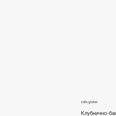
cofix.global
Клубнично-ба