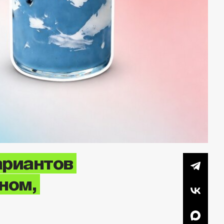
ариантов
ном,