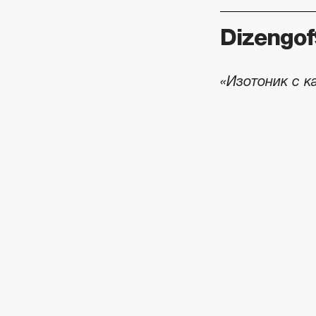
Dizengo
«Изотоник с к