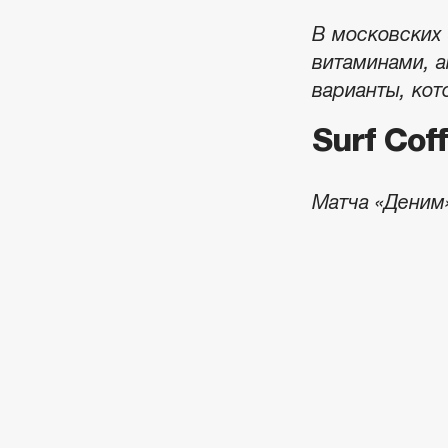
В московских
витаминами, 
варианты, кот
Surf Cof
Матча «Деним»