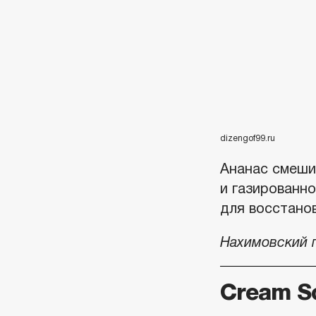
dizengof99.ru
Ананас смеши
и газированно
для восстано
Нахимовский п
Cream S