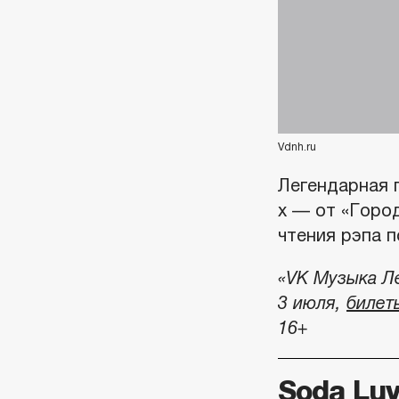
Vdnh.ru
Легендарная 
х — от «Город
чтения рэпа п
«VK Музыка Ле
3 июля,
билет
16+
Soda Luv