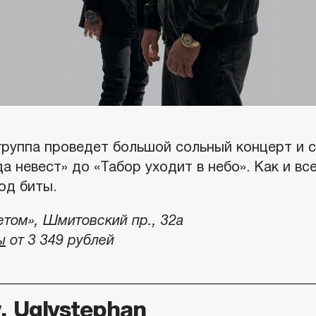
группа проведет большой сольный концерт и с
а невест» до «Табор уходит в небо». Как и вс
од биты.
том», Шмитовский пр., 32а
ы
от 3 349 рублей
, Uglystephan