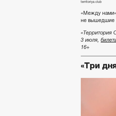
territoriya.club
«Между нами»
не вышедшие 
«Территория O
3 июля,
билет
16+
«Три дн