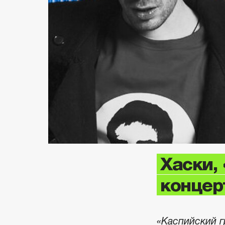
Хаски, 
концер
«Каспийский г