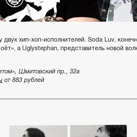
 двух хип-хоп-исполнителей. Soda Luv, конеч
 Моёт», а Uglystephan, представитель новой во
том», Шмитовский пр., 32а
ы
от 883 рублей