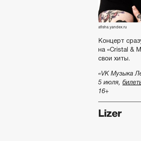
afisha.yandex.ru
Концерт сразу
на «Cristal &
свои хиты.
«VK Музыка Ле
5 июля,
билет
16+
Lizer