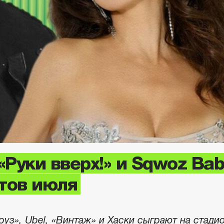
«Руки вверх!» и Sqwoz Ba
тов июля
руз», Ubel, «Винтаж» и Хаски сыграют на стади