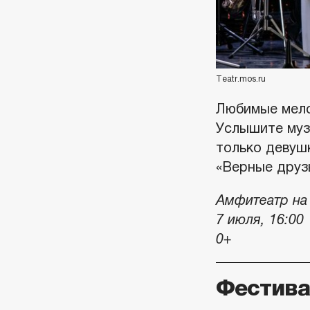
Teatr.mos.ru
Любимые мело
Услышите муз
только девушк
«Верные друзь
Амфитеатр на 
7 июля, 16:00
0+
Фестива