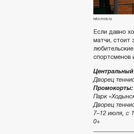
leto.mos.ru
Если давно х
матчи, стоит 
любительские
спортсменов и
Центральный 
Дворец теннис
Промокорты:
Парк «Ходынск
Дворец теннис
7–12 июля, с 
0+