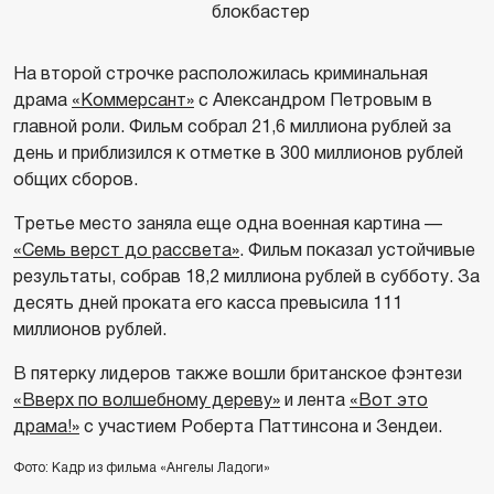
блокбастер
На второй строчке расположилась криминальная
драма
«Коммерсант»
с Александром Петровым в
главной роли. Фильм собрал 21,6 миллиона рублей за
день и приблизился к отметке в 300 миллионов рублей
общих сборов.
Третье место заняла еще одна военная картина —
«Семь верст до рассвета»
. Фильм показал устойчивые
результаты, собрав 18,2 миллиона рублей в субботу. За
десять дней проката его касса превысила 111
миллионов рублей.
В пятерку лидеров также вошли британское фэнтези
«Вверх по волшебному дереву»
и лента
«Вот это
драма!»
с участием Роберта Паттинсона и Зендеи.
Фото: Кадр из фильма «Ангелы Ладоги»