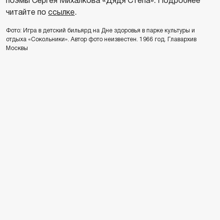
поэмы Сергея Михалкова «Дядя Степа». Подробнее
читайте по
ссылке
.
Фото: Игра в детский бильярд на Дне здоровья в парке культуры и
отдыха «Сокольники». Автор фото неизвестен. 1966 год. Главархив
Москвы
ЧИТАЙТЕ ТАКЖЕ
Выставка цветов: пионы и ирисы представят в
Ботаническом саду
Ко Дню защиты детей в Москве откроется
выставка «В доме восемь дробь один...»