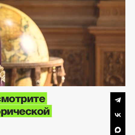
смотрите
орической