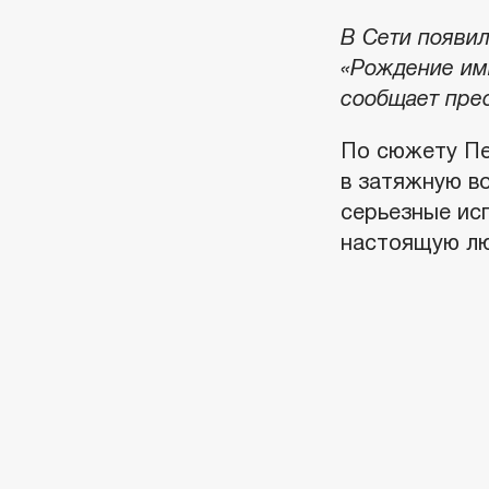
В Сети появи
«Рождение имп
сообщает прес
По сюжету Пе
в затяжную в
серьезные исп
настоящую лю