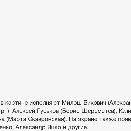
 в картине исполняют Милош Бикович (Алекса
р I), Алексей Гуськов (Борис Шереметев), Юл
на (Марта Скавронская). На экране также поя
нко, Александр Яцко и другие.