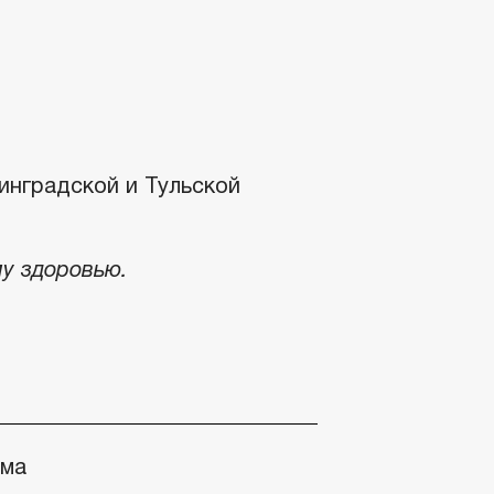
инградской и Тульской
му здоровью.
ьма