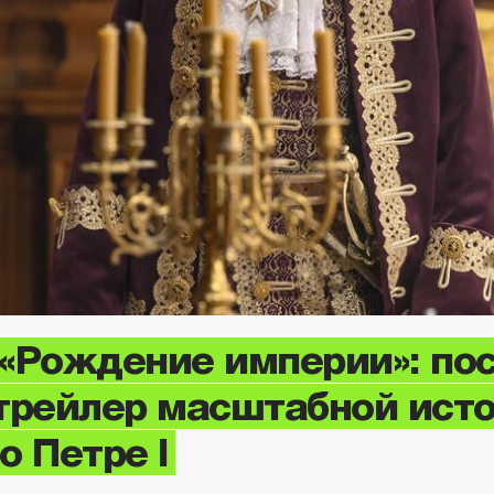
«Рождение империи»: по
трейлер масштабной ист
о Петре I