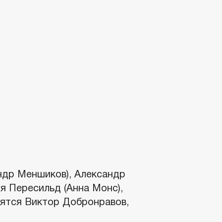
ндр Меншиков), Александр
ия Пересильд (Анна Монс),
вятся Виктор Добронравов,