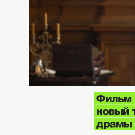
Фильм 
новый 
драмы 