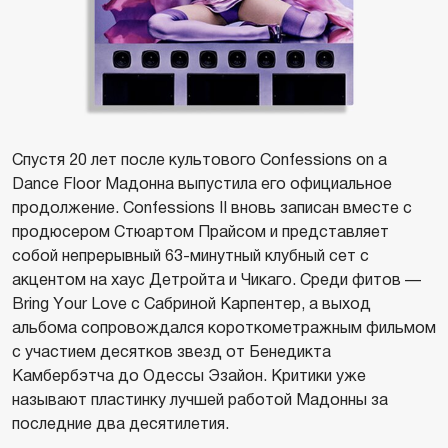
Спустя 20 лет после культового Confessions on a
Dance Floor Мадонна выпустила его официальное
продолжение. Confessions II вновь записан вместе с
продюсером Стюартом Прайсом и представляет
собой непрерывный 63-минутный клубный сет с
акцентом на хаус Детройта и Чикаго. Среди фитов —
Bring Your Love с Сабриной Карпентер, а выход
альбома сопровождался короткометражным фильмом
с участием десятков звезд от Бенедикта
Камбербэтча до Одессы Эзайон. Критики уже
называют пластинку лучшей работой Мадонны за
последние два десятилетия.