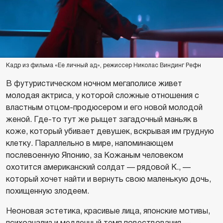
Кадр из фильма «Ее личный ад», режиссер Николас Виндинг Рефн
В футуристическом ночном мегаполисе живет
молодая актриса, у которой сложные отношения с
властным отцом-продюсером и его новой молодой
женой. Где-то тут же рыщет загадочный маньяк в
коже, который убивает девушек, вскрывая им грудную
клетку. Параллельно в мире, напоминающем
послевоенную Японию, за Кожаным человеком
охотится американский солдат — рядовой К., —
который хочет найти и вернуть свою маленькую дочь,
похищенную злодеем.
Неоновая эстетика, красивые лица, японские мотивы,
психоанализ и медленный темп повествования —