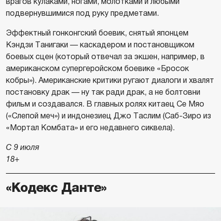
врагов кулаками, ногами, молотками и любыми
подвернувшимися под руку предметами.
Эффектный гонконгский боевик, снятый японцем
Кэндзи Танигаки — каскадером и постановщиком
боевых сцен (который отвечал за экшен, например, в
американском супергеройском боевике «Бросок
кобры»). Американские критики ругают диалоги и хвалят
постановку драк — ну так ради драк, а не болтовни
фильм и создавался. В главных ролях китаец Се Мяо
(«Слепой меч») и индонезиец Джо Таслим (Саб-Зиро из
«Мортал Комбата» и его недавнего сиквела).
С 9 июля
18+
«Кодекс Данте»