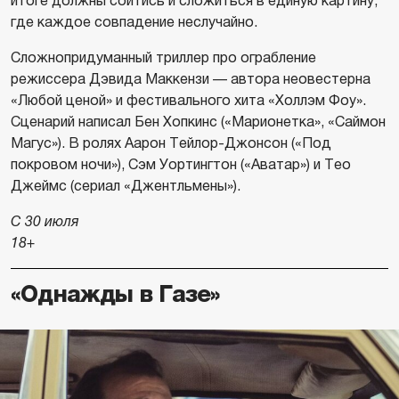
итоге должны сойтись и сложиться в единую картину,
где каждое совпадение неслучайно.
Сложнопридуманный триллер про ограбление
режиссера Дэвида Маккензи — автора неовестерна
«Любой ценой» и фестивального хита «Холлэм Фоу».
Сценарий написал Бен Хопкинс («Марионетка», «Саймон
Магус»). В ролях Аарон Тейлор-Джонсон («Под
покровом ночи»), Сэм Уортингтон («Аватар») и Тео
Джеймс (сериал «Джентльмены»).
С 30 июля
18+
«Однажды в Газе»