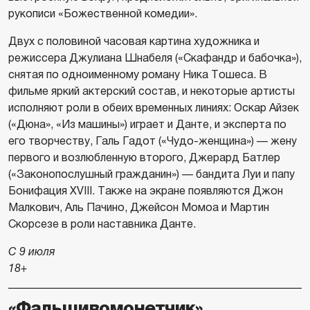
рукописи «Божественной комедии».
Двух с половиной часовая картина художника и
режиссера Джулиана Шнабеля («Скафандр и бабочка»),
снятая по одноименному роману Ника Тошеса. В
фильме яркий актерский состав, и некоторые артисты
исполняют роли в обеих временных линиях: Оскар Айзек
(«Дюна», «Из машины») играет и Данте, и эксперта по
его творчеству, Галь Гадот («Чудо-женщина») — жену
первого и возлюбленную второго, Джерард Батлер
(«Законопослушный гражданин») — бандита Луи и папу
Бонифация XVIII. Также на экране появляются Джон
Малкович, Аль Пачино, Джейсон Момоа и Мартин
Скорсезе в роли наставника Данте.
С 9 июля
18+
«Фальшивомонетчик»