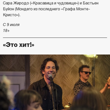
Сара Жиродо («Красавица и чудовище») и Бастьен
Буйон (Мондего из последнего «Графа Монте-
Кристо»).
С 9 июля
18+
«Это хит!»