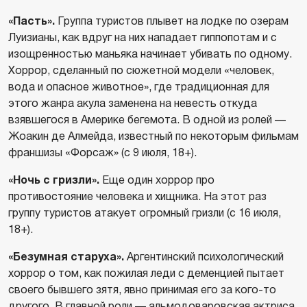
«Пасть».
Группа туристов плывет на лодке по озерам
Луизианы, как вдруг на них нападает гиппопотам и с
изощренностью маньяка начинает убивать по одному.
Хоррор, сделанный по сюжетной модели «человек,
вода и опасное животное», где традиционная для
этого жанра акула заменена на невесть откуда
взявшегося в Америке бегемота. В одной из ролей —
Жоакин де Алмейда, известный по некоторым фильмам
франшизы «Форсаж» (с 9 июля, 18+).
«Ночь с гризли».
Еще один хоррор про
противостояние человека и хищника. На этот раз
группу туристов атакует огромный гризли (с 16 июля,
18+).
«Безумная старуха».
Аргентинский психологический
хоррор о том, как пожилая леди с деменцией пытает
своего бывшего зятя, явно принимая его за кого-то
другого. В главной роли — альмодоваровская актриса