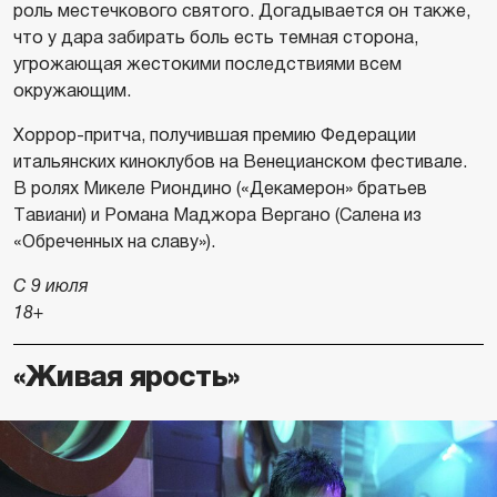
роль местечкового святого. Догадывается он также,
что у дара забирать боль есть темная сторона,
угрожающая жестокими последствиями всем
окружающим.
Хоррор-притча, получившая премию Федерации
итальянских киноклубов на Венецианском фестивале.
В ролях Микеле Риондино («Декамерон» братьев
Тавиани) и Романа Маджора Вергано (Салена из
«Обреченных на славу»).
С 9 июля
18+
«Живая ярость»