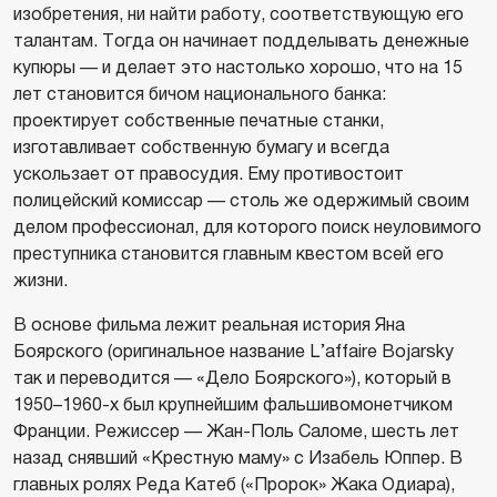
изобретения, ни найти работу, соответствующую его
талантам. Тогда он начинает подделывать денежные
купюры — и делает это настолько хорошо, что на 15
лет становится бичом национального банка:
проектирует собственные печатные станки,
изготавливает собственную бумагу и всегда
ускользает от правосудия. Ему противостоит
полицейский комиссар — столь же одержимый своим
делом профессионал, для которого поиск неуловимого
преступника становится главным квестом всей его
жизни.
В основе фильма лежит реальная история Яна
Боярского (оригинальное название L’affaire Bojarsky
так и переводится — «Дело Боярского»), который в
1950–1960-х был крупнейшим фальшивомонетчиком
Франции. Режиссер — Жан-Поль Саломе, шесть лет
назад снявший «Крестную маму» с Изабель Юппер. В
главных ролях Реда Катеб («Пророк» Жака Одиара),