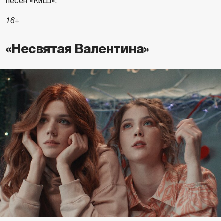
песен «КиШ».
16+
«Несвятая Валентина»