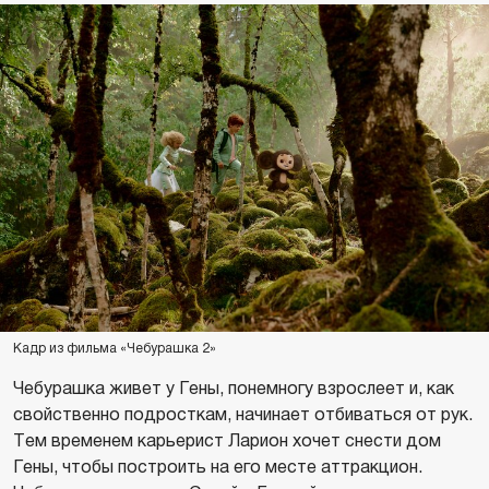
Кадр из фильма «Чебурашка 2»
Чебурашка живет у Гены, понемногу взрослеет и, как
свойственно подросткам, начинает отбиваться от рук.
Тем временем карьерист Ларион хочет снести дом
Гены, чтобы построить на его месте аттракцион.