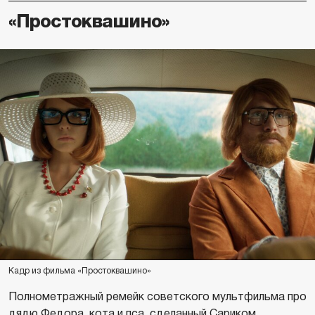
«Простоквашино»
Кадр из фильма «Простоквашино»
Полнометражный ремейк советского мультфильма про
дядю Федора, кота и пса, сделанный Сариком