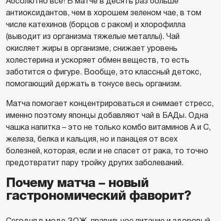
Абсолютно все! В матче в десять раз больше
антиоксидантов, чем в хорошем зеленом чае, в том
числе катехинов (борцов с раком) и хлорофилла
(выводит из организма тяжелые металлы). Чай
окисляет жиры в организме, снижает уровень
холестерина и ускоряет обмен веществ, то есть
заботится о фигуре. Вообще, это классный детокс,
помогающий держать в тонусе весь организм.
Матча помогает концентрироваться и снимает стресс,
именно поэтому японцы добавляют чай в БАДы. Одна
чашка напитка – это не только комбо витаминов А и С,
железа, белка и кальция, но и панацея от всех
болезней, которая, если и не спасет от рака, то точно
предотвратит пару тройку других заболеваний.
Почему матча – новый
гастрономический фаворит?
Сегодня в моде ЗОЖ, правильное питание и здоровый