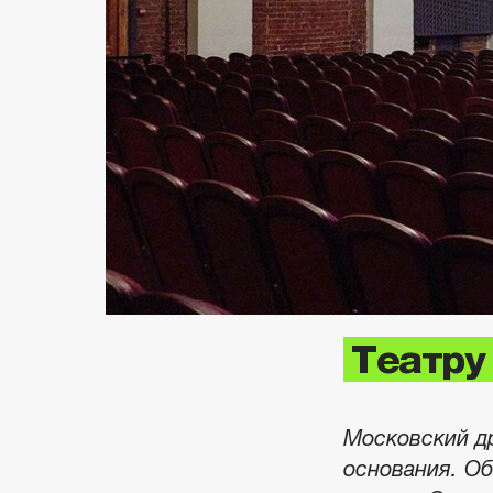
Театру
Московский др
основания. О