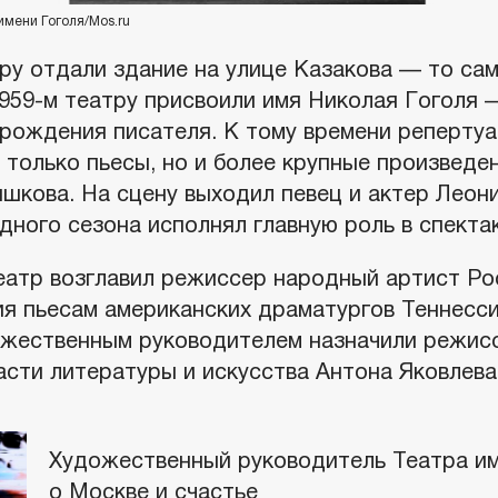
имени Гоголя/Mos.ru
ру отдали здание на улице Казакова — то сам
1959-м театру присвоили имя Николая Гоголя 
 рождения писателя. К тому времени репертуа
 только пьесы, но и более крупные произведе
шкова. На сцену выходил певец и актер Леони
дного сезона исполнял главную роль в спект
театр возглавил режиссер народный артист Ро
ия пьесам американских драматургов Теннесс
ожественным руководителем назначили режис
асти литературы и искусства Антона Яковлева
Художественный руководитель Театра им
о Москве и счастье