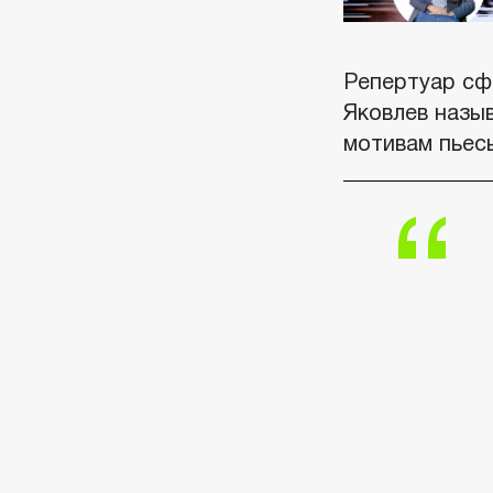
Репертуар сф
Яковлев назы
мотивам пьес