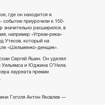
ое, где он находится и
— событие приурочили к 150-
р значительно расширился, в
ния, например «Угрюм-река»
д Утесов, который на
акле «Шельменко-денщик».
ссии Сергей Яшин. Он уделял
и Уильямса и Юджина О’Нила.
сера лауреата премии
.
ени Гоголя Антон Яковлев —