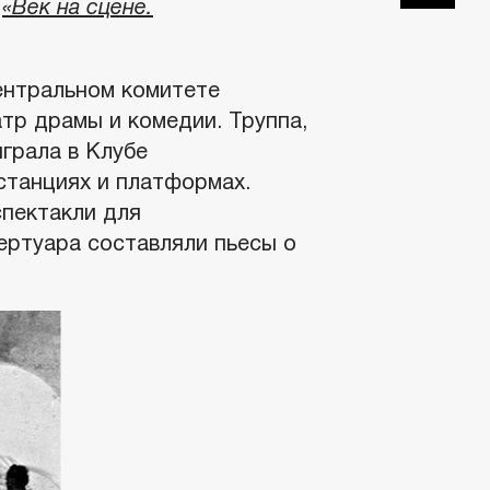
т
«Век на сцене.
Центральном комитете
р драмы и комедии. Труппа,
грала в Клубе
станциях и платформах.
спектакли для
ертуара составляли пьесы о