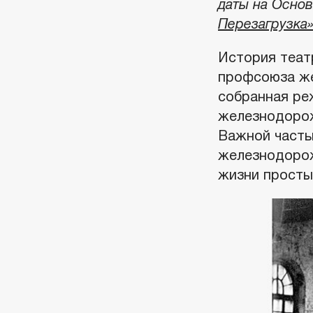
даты на Основ
Перезагрузка
История теат
профсоюза же
собранная ре
железнодорож
Важной часть
железнодорож
жизни просты