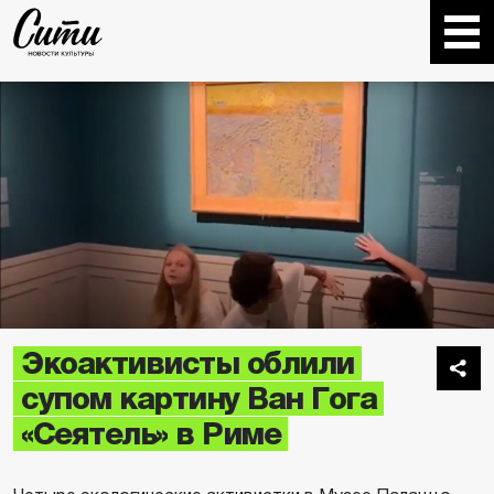
Экоактивисты облили
супом картину Ван Гога
«Сеятель» в Риме