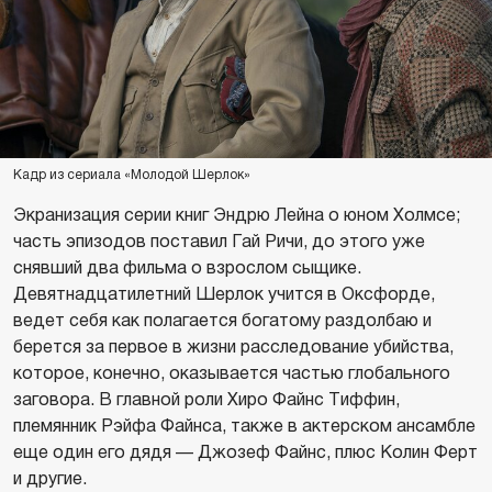
Кадр из сериала «Молодой Шерлок»
Экранизация серии книг Эндрю Лейна о юном Холмсе;
часть эпизодов поставил Гай Ричи, до этого уже
снявший два фильма о взрослом сыщике.
Девятнадцатилетний Шерлок учится в Оксфорде,
ведет себя как полагается богатому раздолбаю и
берется за первое в жизни расследование убийства,
которое, конечно, оказывается частью глобального
заговора. В главной роли Хиро Файнс Тиффин,
племянник Рэйфа Файнса, также в актерском ансамбле
еще один его дядя — Джозеф Файнс, плюс Колин Ферт
и другие.