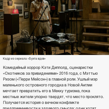
Кадр из сериала «Бухта вдов»
Комедийный хоррор Кэти Дипполд, сценаристки
«Охотников за привидениями» 2016 года, с Мэттью
Ризом («Перри Мейсон») в главной роли. Ушлый мэр
маленького островного городка в Новой Англии
мечтает превратить его в Мекку туризма, пока
местные жители упорно твердят, что место проклято.
Получается история о вечном конфликте
предприимчивости и здравого смысла: одни хотят