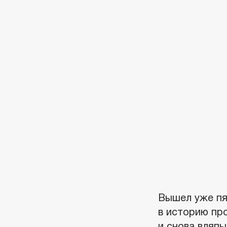
Вышел уже пя
в историю про
и снова вляп