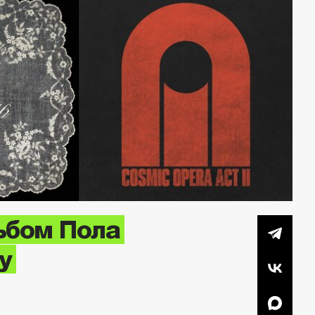
льбом Пола
у