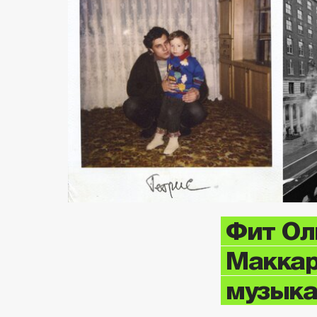
Фит Ол
Маккар
музыка