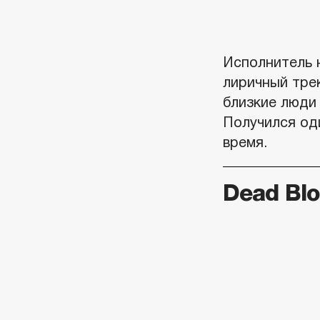
Исполнитель н
лиричный трек
близкие люди
Получился од
время.
Dead Bl