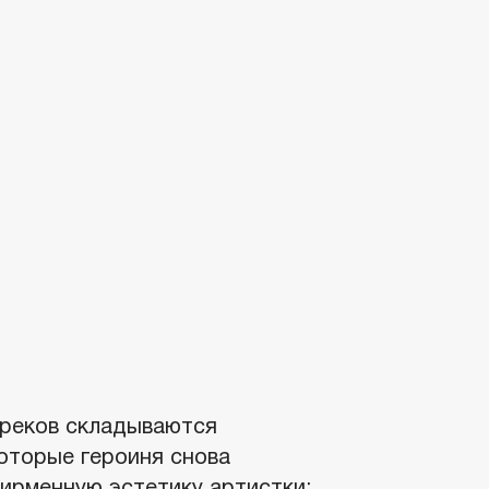
треков складываются
которые героиня снова
ирменную эстетику артистки: