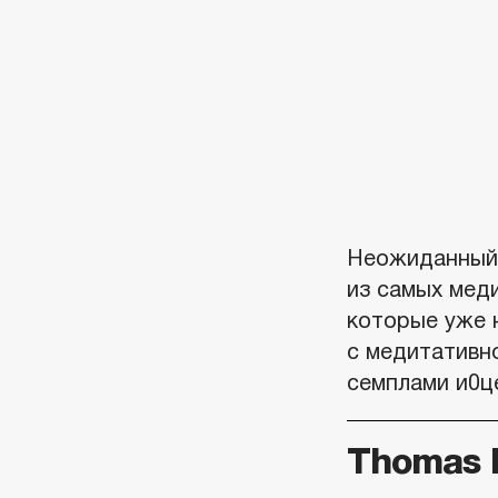
Неожиданный 
из самых мед
которые уже 
с медитативн
семплами и0ц
Thomas 