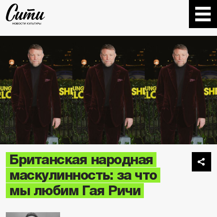
Британская народная
маскулинность: за что
мы любим Гая Ричи