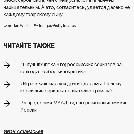
режиссеров мира, чей стиль успел стать именем
нарицательным. А это, согласитесь, удается далеко не
каждому графскому сыну.
Фото: Ian West — PA Images/Getty Images
ЧИТАЙТЕ ТАКЖЕ
10 лучших (пока что) российских сериалов за
полгода. Выбор кинокритика
«Игра в кальмара» и другие дорамы. Почему
корейские сериалы стали мейнстримом?
За пределами МКАД: гид по региональному кино
России
Иван Афанасьев