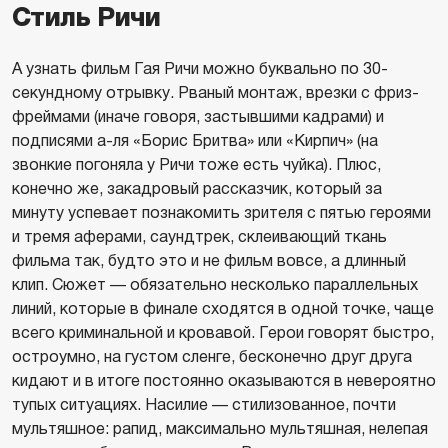
Стиль Ричи
А узнать фильм Гая Ричи можно буквально по 30-
секундному отрывку. Рваный монтаж, врезки с фриз-
фреймами (иначе говоря, застывшими кадрами) и
подписями а-ля «Борис Бритва» или «Кирпич» (на
звонкие погоняла у Ричи тоже есть чуйка). Плюс,
конечно же, закадровый рассказчик, который за
минуту успевает познакомить зрителя с пятью героями
и тремя аферами, саундтрек, склеивающий ткань
фильма так, будто это и не фильм вовсе, а длинный
клип. Сюжет — обязательно несколько параллельных
линий, которые в финале сходятся в одной точке, чаще
всего криминальной и кровавой. Герои говорят быстро,
остроумно, на густом сленге, бесконечно друг друга
кидают и в итоге постоянно оказываются в невероятно
тупых ситуациях. Насилие — стилизованное, почти
мультяшное: рапид, максимально мультяшная, нелепая