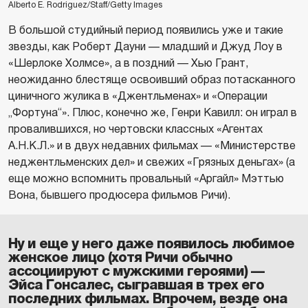
Alberto E. Rodriguez/Staff/Getty Images
В большой студийный период появились уже и такие
звезды, как Роберт Дауни — младший и Джуд Лоу в
«Шерлоке Холмсе», а в поздний — Хью Грант,
неожиданно блестяще освоивший образ потасканного
циничного жулика в «Джентльменах» и «Операции
„Фортуна“». Плюс, конечно же, Генри Кавилл: он играл в
провалившихся, но чертовски классных «Агентах
А.Н.К.Л.» и в двух недавних фильмах — «Министерстве
неджентльменских дел» и свежих «Грязных деньгах» (а
еще можно вспомнить провальный «Аргайл» Мэттью
Вона, бывшего продюсера фильмов Ричи).
Ну и еще у него даже появилось любимое
женское лицо (хотя Ричи обычно
ассоциируют с мужскими героями) —
Эйса Гонсалес, сыгравшая в трех его
последних фильмах. Впрочем, везде она