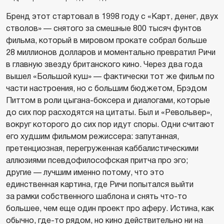
Бренд этот стартовал в 1998 году с «Карт, денег, двух
стволов» — снятого за смешные 800 тысяч фунтов
фильма, который в мировом прокате собрал больше
28 миллионов долларов и моментально превратил Ричи
в главную звезду британского кино. Через два года
вышел «Большой куш» — фактически тот же фильм по
части настроения, но с большим бюджетом, Брэдом
Питтом в роли цыгана-боксера и диалогами, которые
до сих пор расходятся на цитаты. Был и «Револьвер»,
вокруг которого до сих пор идут споры. Одни считают
его худшим фильмом режиссера: запутанная,
претенциозная, перегруженная каббалистическими
аллюзиями псевдофилософская притча про эго;
другие — лучшим именно потому, что это
единственная картина, где Ричи попытался выйти
за рамки собственного шаблона и снять что-то
большее, чем еще один проект про аферу. Истина, как
обычно, где-то рядом, но кино действительно ни на