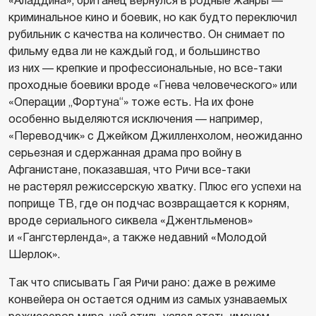
«Аладдина», британец вернулся в родные жанры —
криминальное кино и боевик, но как будто переключил
рубильник с качества на количество. Он снимает по
фильму едва ли не каждый год, и большинство
из них — крепкие и профессиональные, но все-таки
проходные боевики вроде «Гнева человеческого» или
«Операции „Фортуна“» тоже есть. На их фоне
особенно выделяются исключения — например,
«Переводчик» с Джейком Джилленхолом, неожиданно
серьезная и сдержанная драма про войну в
Афганистане, показавшая, что Ричи все-таки
не растерял режиссерскую хватку. Плюс его успехи на
поприще ТВ, где он подчас возвращается к корням,
вроде сериального сиквела «Джентльменов»
и «Гангстерленда», а также недавний «Молодой
Шерлок».
Так что списывать Гая Ричи рано: даже в режиме
конвейера он остается одним из самых узнаваемых