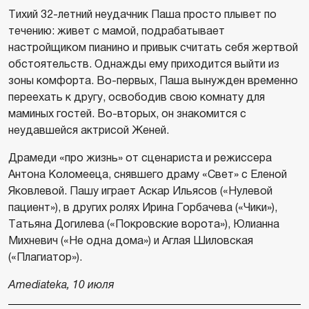
Тихий 32-летний неудачник Паша просто плывет по
течению: живет с мамой, подрабатывает
настройщиком пианино и привык считать себя жертвой
обстоятельств. Однажды ему приходится выйти из
зоны комфорта. Во-первых, Паша вынужден временно
переехать к другу, освободив свою комнату для
маминых гостей. Во-вторых, он знакомится с
неудавшейся актрисой Женей.
Драмеди «про жизнь» от сценариста и режиссера
Антона Коломееца, снявшего драму «Свет» с Еленой
Яковлевой. Пашу играет Аскар Ильясов («Нулевой
пациент»), в других ролях Ирина Горбачева («Чики»),
Татьяна Догилева («Покровские ворота»), Юлианна
Михневич («Не одна дома») и Аглая Шиловская
(«Плагиатор»).
Amediateka, 10 июля