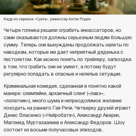
Кадр из сериала «Суета», режиссер Антон Родин
Четыре гопника решили ограбить инкассаторов, но
сами оказываются должны серьезным людям большую
сумму. Теперь они вынуждены продолжать налеты по
наводкам, которые им дает неприятный дяденька с
пистолетом. Как можно понять по трейлеру, загвоздка
в том, что грабить они не умеют, а потому будут
регулярно попадать в опасные и нелепые ситуации.
Криминальная комедия, сделанная в понятно какой
манере: олимпийки, архаичный сленг («лавэ»,
«лопатник»), много шума и непреодолимое желание
походить на раннего Гая Ричи. Четверку друзей играют
Денис Власенко («Нейробатя»), Александр Аверин,
Магомед Муртазаалиев и Александр Федоров. Шоу
состоит из восьми получасовых эпизодов.