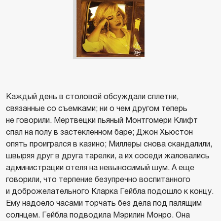
Каждый день в столовой обсуждали сплетни,
связанные со съемками; ни о чем другом теперь
не говорили. Мертвецки пьяный Монтгомери Клифт
спал на полу в застекленном баре; Джон Хьюстон
опять проигрался в казино; Миллеры снова скандалили,
швыряя друг в друга тарелки, а их соседи жаловались
администрации отеля на невыносимый шум. А еще
говорили, что терпение безупречно воспитанного
и доброжелательного Кларка Гейбла подошло к концу.
Ему надоело часами торчать без дела под палящим
солнцем. Гейбла подводила Мэрилин Монро. Она