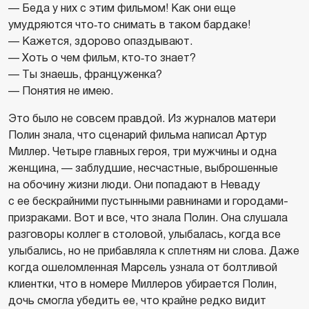
— Беда у них с этим фильмом! Как они еще
умудряются что‑то снимать в таком бардаке!
— Кажется, здорово опаздывают.
— Хоть о чем фильм, кто‑то знает?
— Ты знаешь, француженка?
— Понятия не имею.
Это было не совсем правдой. Из журналов матери
Полин знала, что сценарий фильма написал Артур
Миллер. Четыре главных героя, три мужчины и одна
женщина, — заблудшие, несчастные, выброшенные
на обочину жизни люди. Они попадают в Неваду
с ее бескрайними пустынными равнинами и городами-
призраками. Вот и все, что знала Полин. Она слушала
разговоры коллег в столовой, улыбалась, когда все
улыбались, но не прибавляла к сплетням ни слова. Даже
когда ошеломленная Марсель узнала от болтливой
клиентки, что в номере Миллеров убирается Полин,
дочь смогла убедить ее, что крайне редко видит